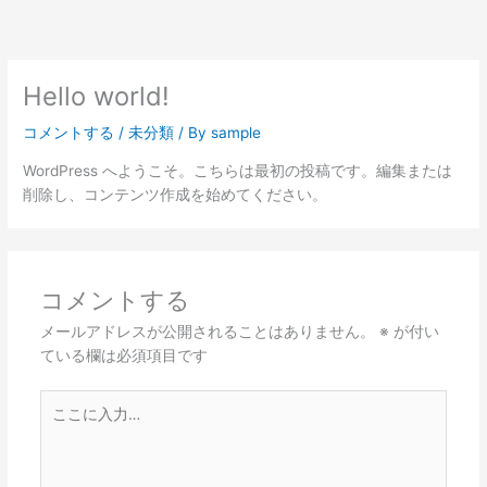
内
容
を
ス
Hello world!
キ
ッ
コメントする
/
未分類
/ By
sample
プ
WordPress へようこそ。こちらは最初の投稿です。編集または
削除し、コンテンツ作成を始めてください。
コメントする
メールアドレスが公開されることはありません。
※
が付い
ている欄は必須項目です
こ
こ
に
入